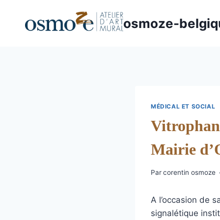
Aller
au
osmoze-belgiq
contenu
MÉDICAL ET SOCIAL
Vitrophani
Mairie d’
Par
corentin osmoze
A l’occasion de s
signalétique inst