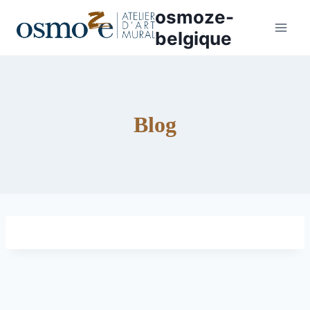
Aller
osmoze-
au
belgique
contenu
Blog