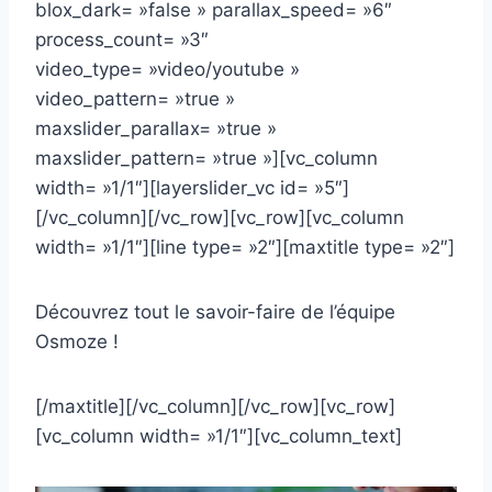
blox_dark= »false » parallax_speed= »6″
process_count= »3″
video_type= »video/youtube »
video_pattern= »true »
maxslider_parallax= »true »
maxslider_pattern= »true »][vc_column
width= »1/1″][layerslider_vc id= »5″]
[/vc_column][/vc_row][vc_row][vc_column
width= »1/1″][line type= »2″][maxtitle type= »2″]
Découvrez tout le savoir-faire de l’équipe
Osmoze !
[/maxtitle][/vc_column][/vc_row][vc_row]
[vc_column width= »1/1″][vc_column_text]