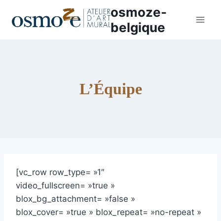
Aller
osmoze-
au
belgique
contenu
L’Équipe
[vc_row row_type= »1″
video_fullscreen= »true »
blox_bg_attachment= »false »
blox_cover= »true » blox_repeat= »no-repeat »